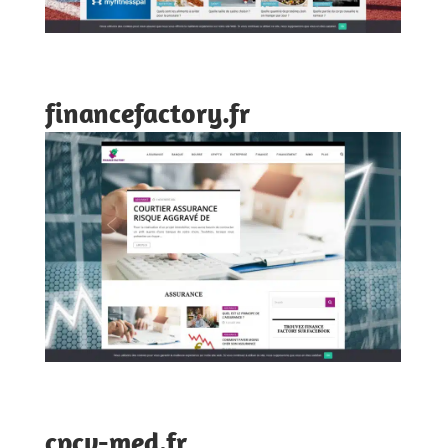
financefactory.fr
cpcv-med.fr