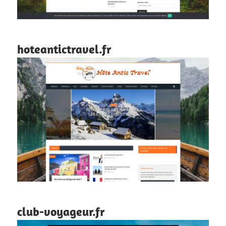
hoteantictravel.fr
club-voyageur.fr