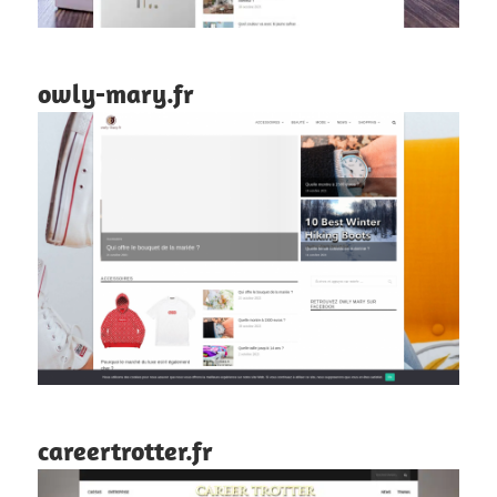
owly-mary.fr
careertrotter.fr